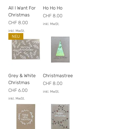
All I Want For
Ho Ho Ho
Christmas
Preis
CHF 8.00
Preis
CHF 8.00
inkl. MwSt.
inkl. MwSt.
NEU
Grey & White
Christmastree
Christmas
Preis
CHF 8.00
Preis
CHF 6.00
inkl. MwSt.
inkl. MwSt.