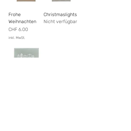
Frohe
Christmaslights
Weihnachten
Nicht verfügbar
Preis
CHF 6.00
inkl. MwSt.
Christmas
Presents
Preis
CHF 6.00
inkl. MwSt.